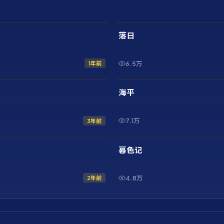
2:10:52
最新
落日
6.5万
1年前
42:32
最新
海平
7.1万
3年前
1:46:33
最新
暮色记
4.8万
2年前