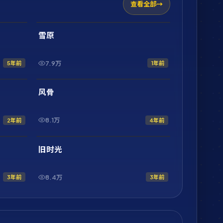
查看全部
2:20:31
1:56:54
最新
雪原
7.9万
5年前
1年前
1:44:50
2:17:08
最新
风骨
8.1万
2年前
4年前
1:58:23
1:53:36
最新
旧时光
8.4万
3年前
3年前