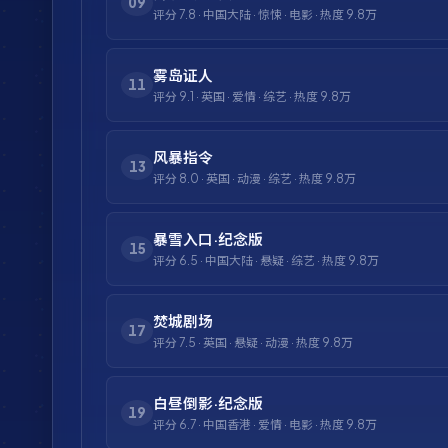
09
评分
7.8
·
中国大陆
·
惊悚
·
电影
· 热度
9.8万
雾岛证人
11
评分
9.1
·
英国
·
爱情
·
综艺
· 热度
9.8万
风暴指令
13
评分
8.0
·
英国
·
动漫
·
综艺
· 热度
9.8万
暴雪入口·纪念版
15
评分
6.5
·
中国大陆
·
悬疑
·
综艺
· 热度
9.8万
焚城剧场
17
评分
7.5
·
英国
·
悬疑
·
动漫
· 热度
9.8万
白昼倒影·纪念版
19
评分
6.7
·
中国香港
·
爱情
·
电影
· 热度
9.8万