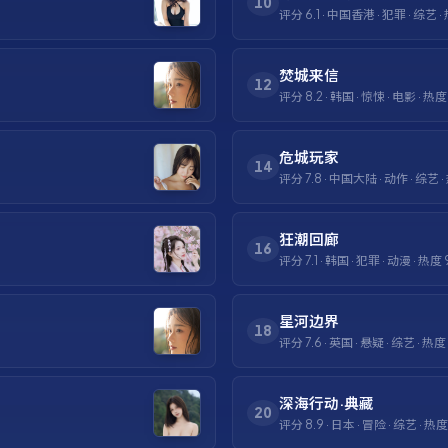
10
评分
6.1
·
中国香港
·
犯罪
·
综艺
·
焚城来信
12
评分
8.2
·
韩国
·
惊悚
·
电影
· 热
危城玩家
14
评分
7.8
·
中国大陆
·
动作
·
综艺
·
狂潮回廊
16
评分
7.1
·
韩国
·
犯罪
·
动漫
· 热度
星河边界
18
评分
7.6
·
英国
·
悬疑
·
综艺
· 热度
深海行动·典藏
20
评分
8.9
·
日本
·
冒险
·
综艺
· 热