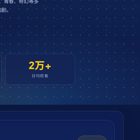
、青春、奇幻等多
追剧。
2万+
日均观看