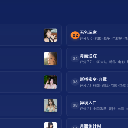
无名玩家
02
评分
8.6
·
韩国
·
战争
·
电视剧
· 
月面追踪
04
评分
7.7
·
中国大陆
·
动作
·
电影
·
断桥密令·典藏
06
评分
7.1
·
韩国
·
冒险
·
电影
· 热度
异境入口
08
评分
7.1
·
中国香港
·
冒险
·
电影
·
月面倒计时