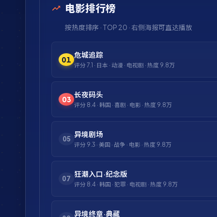
电影排行榜
按热度排序 · TOP 20 · 右侧海报可直达播放
危城追踪
01
评分
7.1
·
日本
·
动漫
·
电视剧
· 热度
9.8万
长夜码头
03
评分
8.4
·
韩国
·
喜剧
·
电影
· 热度
9.8万
异境剧场
05
评分
9.3
·
美国
·
战争
·
电影
· 热度
9.8万
狂潮入口·纪念版
07
评分
8.4
·
韩国
·
犯罪
·
电视剧
· 热度
9.8万
异境终章·典藏